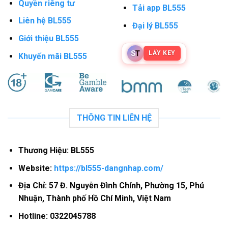
Quyền riêng tư
Tải app BL555
Liên hệ BL555
Đại lý BL555
Giới thiệu BL555
S
T
LẤY KEY
Khuyến mãi BL555
THÔNG TIN LIÊN HỆ
Thương Hiệu:
BL555
Website:
https://bl555-dangnhap.com/
Địa Chỉ: 57 Đ. Nguyễn Đình Chính, Phường 15, Phú
Nhuận, Thành phố Hồ Chí Minh, Việt Nam
Hotline: 0322045788