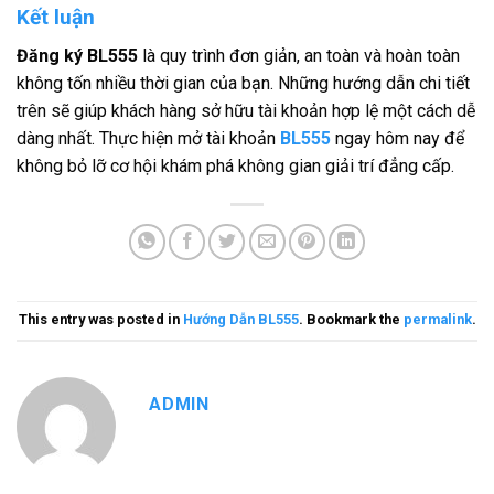
Kết luận
Đăng ký BL555
là quy trình đơn giản, an toàn và hoàn toàn
không tốn nhiều thời gian của bạn. Những hướng dẫn chi tiết
trên sẽ giúp khách hàng sở hữu tài khoản hợp lệ một cách dễ
dàng nhất. Thực hiện mở tài khoản
BL555
ngay hôm nay để
không bỏ lỡ cơ hội khám phá không gian giải trí đẳng cấp.
This entry was posted in
Hướng Dẫn BL555
. Bookmark the
permalink
.
ADMIN