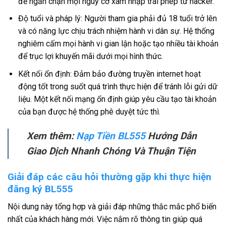
để ngăn chặn mọi nguy cơ xâm nhập trái phép từ hacker.
Độ tuổi và pháp lý: Người tham gia phải đủ 18 tuổi trở lên
và có năng lực chịu trách nhiệm hành vi dân sự. Hệ thống
nghiêm cấm mọi hành vi gian lận hoặc tạo nhiều tài khoản
để trục lợi khuyến mãi dưới mọi hình thức.
Kết nối ổn định: Đảm bảo đường truyền internet hoạt
động tốt trong suốt quá trình thực hiện để tránh lỗi gửi dữ
liệu. Một kết nối mạng ổn định giúp yêu cầu tạo tài khoản
của bạn được hệ thống phê duyệt tức thì.
Xem thêm:
Nạp Tiền BL555
Hướng Dẫn
Giao Dịch Nhanh Chóng Và Thuận Tiện
Giải đáp các câu hỏi thường gặp khi thực hiện
đăng ký BL555
Nội dung này tổng hợp và giải đáp những thắc mắc phổ biến
nhất của khách hàng mới. Việc nắm rõ thông tin giúp quá