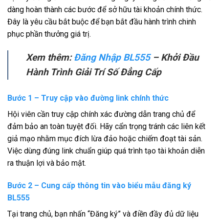
dàng hoàn thành các bước để sở hữu tài khoản chính thức.
Đây là yêu cầu bắt buộc để bạn bắt đầu hành trình chinh
phục phần thưởng giá trị.
Xem thêm:
Đăng Nhập BL555
– Khởi Đầu
Hành Trình Giải Trí Số Đẳng Cấp
Bước 1 – Truy cập vào đường link chính thức
Hội viên cần truy cập chính xác đường dẫn trang chủ để
đảm bảo an toàn tuyệt đối. Hãy cẩn trọng tránh các liên kết
giả mạo nhằm mục đích lừa đảo hoặc chiếm đoạt tài sản.
Việc dùng đúng link chuẩn giúp quá trình tạo tài khoản diễn
ra thuận lợi và bảo mật.
Bước 2 – Cung cấp thông tin vào biểu mẫu đăng ký
BL555
Tại trang chủ, bạn nhấn “Đăng ký” và điền đầy đủ dữ liệu