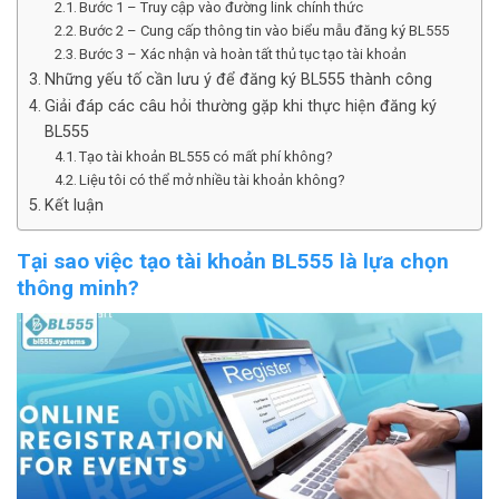
Bước 1 – Truy cập vào đường link chính thức
Bước 2 – Cung cấp thông tin vào biểu mẫu đăng ký BL555
Bước 3 – Xác nhận và hoàn tất thủ tục tạo tài khoản
Những yếu tố cần lưu ý để đăng ký BL555 thành công
Giải đáp các câu hỏi thường gặp khi thực hiện đăng ký
BL555
Tạo tài khoản BL555 có mất phí không?
Liệu tôi có thể mở nhiều tài khoản không?
Kết luận
Tại sao việc tạo tài khoản BL555 là lựa chọn
thông minh?