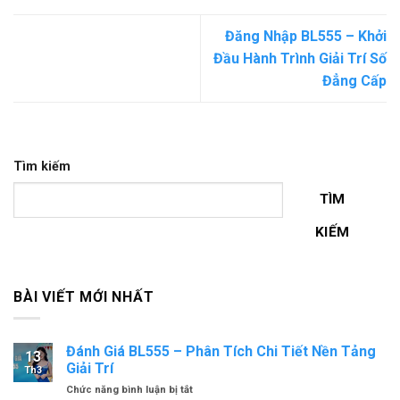
Đăng Nhập BL555 – Khởi
Đầu Hành Trình Giải Trí Số
Đẳng Cấp
Tìm kiếm
TÌM
KIẾM
BÀI VIẾT MỚI NHẤT
Đánh Giá BL555 – Phân Tích Chi Tiết Nền Tảng
13
Giải Trí
Th3
ở
Chức năng bình luận bị tắt