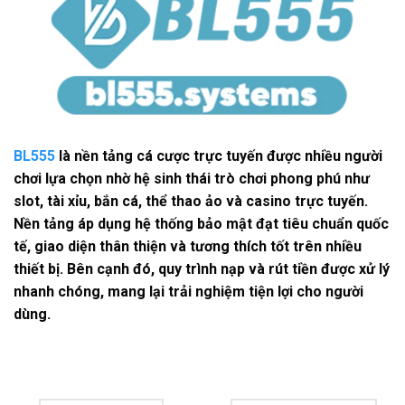
Thủ
Bất
Bại
2026
BL555
là nền tảng cá cược trực tuyến được nhiều người
chơi lựa chọn nhờ hệ sinh thái trò chơi phong phú như
slot, tài xỉu, bắn cá, thể thao ảo và casino trực tuyến.
Nền tảng áp dụng hệ thống bảo mật đạt tiêu chuẩn quốc
tế, giao diện thân thiện và tương thích tốt trên nhiều
thiết bị. Bên cạnh đó, quy trình nạp và rút tiền được xử lý
nhanh chóng, mang lại trải nghiệm tiện lợi cho người
dùng.