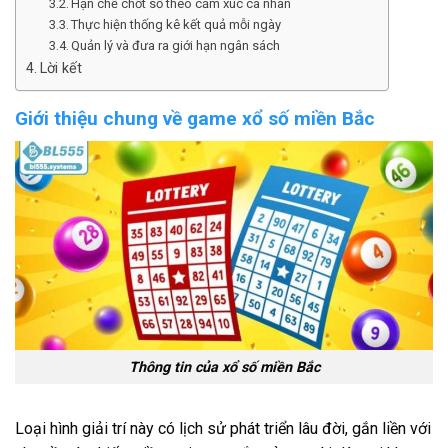
Hạn chế chốt số theo cảm xúc cá nhân
Thực hiện thống kê kết quả mỗi ngày
Quản lý và đưa ra giới hạn ngân sách
Lời kết
Giới thiệu chung về game xổ số miền Bắc
Thông tin của xổ số miền Bắc
Loại hình giải trí này có lịch sử phát triển lâu đời, gắn liền với