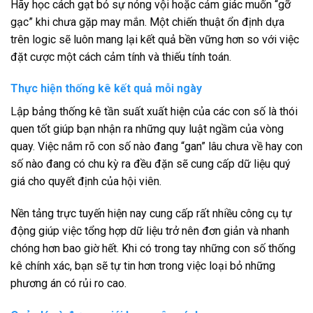
Hãy học cách gạt bỏ sự nóng vội hoặc cảm giác muốn “gỡ
gạc” khi chưa gặp may mắn. Một chiến thuật ổn định dựa
trên logic sẽ luôn mang lại kết quả bền vững hơn so với việc
đặt cược một cách cảm tính và thiếu tính toán.
Thực hiện thống kê kết quả mỗi ngày
Lập bảng thống kê tần suất xuất hiện của các con số là thói
quen tốt giúp bạn nhận ra những quy luật ngầm của vòng
quay. Việc nắm rõ con số nào đang “gan” lâu chưa về hay con
số nào đang có chu kỳ ra đều đặn sẽ cung cấp dữ liệu quý
giá cho quyết định của hội viên.
Nền tảng trực tuyến hiện nay cung cấp rất nhiều công cụ tự
động giúp việc tổng hợp dữ liệu trở nên đơn giản và nhanh
chóng hơn bao giờ hết. Khi có trong tay những con số thống
kê chính xác, bạn sẽ tự tin hơn trong việc loại bỏ những
phương án có rủi ro cao.