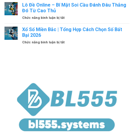
Gà
Lô Đề Online – Bí Mật Soi Cầu Đánh Đâu Thắng
Sôi
Trúng
13
Nòi
Động
Đó Từ Cao Thủ
Th3
–
Nhất
ở
Chức năng bình luận bị tắt
Nét
Thị
Lô
Văn
Trường
Đề
Xổ Số Miền Bắc | Tổng Hợp Cách Chọn Số Bất
Hóa
BL555
13
Online
Dân
Bại 2026
2026
Th3
–
Gian
ở
Chức năng bình luận bị tắt
Bí
Và
Xổ
Mật
Sức
Số
Soi
Hút
Miền
Cầu
Bền
Bắc
Đánh
Bỉ
|
Đâu
Tổng
Thắng
Hợp
Đó
Cách
Từ
Chọn
Cao
Số
Thủ
Bất
Bại
2026