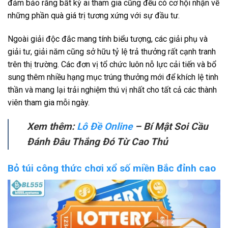
đảm bảo rằng bất kỳ ai tham gia cũng đều có cơ hội nhận về
những phần quà giá trị tương xứng với sự đầu tư.
Ngoài giải độc đắc mang tính biểu tượng, các giải phụ và
giải tư, giải năm cũng sở hữu tỷ lệ trả thưởng rất cạnh tranh
trên thị trường. Các đơn vị tổ chức luôn nỗ lực cải tiến và bổ
sung thêm nhiều hạng mục trúng thưởng mới để khích lệ tinh
thần và mang lại trải nghiệm thú vị nhất cho tất cả các thành
viên tham gia mỗi ngày.
Xem thêm:
Lô Đề Online
– Bí Mật Soi Cầu
Đánh Đâu Thắng Đó Từ Cao Thủ
Bỏ túi công thức chơi xổ số miền Bắc đỉnh cao