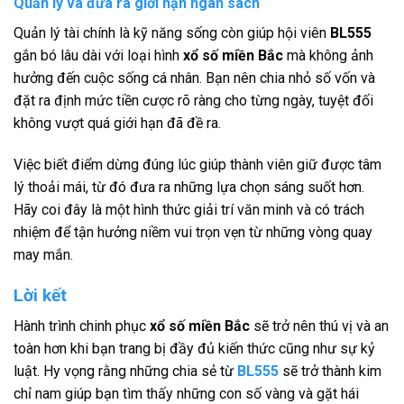
Quản lý và đưa ra giới hạn ngân sách
Quản lý tài chính là kỹ năng sống còn giúp hội viên
BL555
gắn bó lâu dài với loại hình
xổ số miền Bắc
mà không ảnh
hưởng đến cuộc sống cá nhân. Bạn nên chia nhỏ số vốn và
đặt ra định mức tiền cược rõ ràng cho từng ngày, tuyệt đối
không vượt quá giới hạn đã đề ra.
Việc biết điểm dừng đúng lúc giúp thành viên giữ được tâm
lý thoải mái, từ đó đưa ra những lựa chọn sáng suốt hơn.
Hãy coi đây là một hình thức giải trí văn minh và có trách
nhiệm để tận hưởng niềm vui trọn vẹn từ những vòng quay
may mắn.
Lời kết
Hành trình chinh phục
xổ số miền Bắc
sẽ trở nên thú vị và an
toàn hơn khi bạn trang bị đầy đủ kiến thức cũng như sự kỷ
luật. Hy vọng rằng những chia sẻ từ
BL555
sẽ trở thành kim
chỉ nam giúp bạn tìm thấy những con số vàng và gặt hái