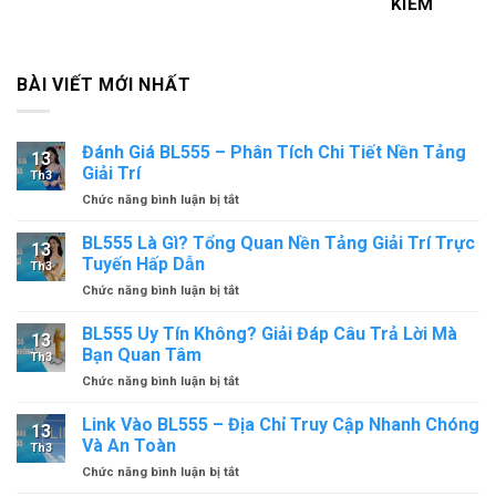
KIẾM
BÀI VIẾT MỚI NHẤT
Đánh Giá BL555 – Phân Tích Chi Tiết Nền Tảng
13
Giải Trí
Th3
ở
Chức năng bình luận bị tắt
Đánh
Giá
BL555 Là Gì? Tổng Quan Nền Tảng Giải Trí Trực
13
BL555
Tuyến Hấp Dẫn
Th3
–
ở
Chức năng bình luận bị tắt
Phân
BL555
Tích
Là
BL555 Uy Tín Không? Giải Đáp Câu Trả Lời Mà
Chi
13
Gì?
Tiết
Bạn Quan Tâm
Th3
Tổng
Nền
ở
Chức năng bình luận bị tắt
Quan
Tảng
BL555
Nền
Giải
Uy
Link Vào BL555 – Địa Chỉ Truy Cập Nhanh Chóng
Tảng
Trí
13
Tín
Giải
Và An Toàn
Th3
Không?
Trí
ở
Chức năng bình luận bị tắt
Giải
Trực
Link
Đáp