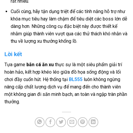
rất nhiều.
Cuối cùng, hãy tận dụng triệt để các tính năng hỗ trợ như
khóa mục tiêu hay làm chậm để tiêu diệt các boss lớn dễ
dàng hơn. Những công cụ đặc biệt này được thiết kế
nhằm giúp thành viên vượt qua các thử thách khó nhằn và
thu về lượng xu thưởng khổng lồ.
Lời kết
Tựa game
bắn cá ăn xu
thực sự là một siêu phẩm giải trí
hoàn hảo, kết hợp khéo léo giữa đồ họa sống động và lối
chơi đầy cuốn hút. Hệ thống tại
BL555
luôn không ngừng
nâng cấp chất lượng dịch vụ để mang đến cho thành viên
một không gian đi săn minh bạch, an toàn và ngập tràn phần
thưởng.