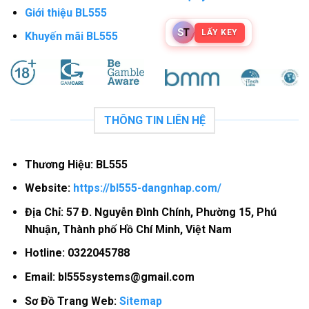
Giới thiệu BL555
S
T
LẤY KEY
Khuyến mãi BL555
THÔNG TIN LIÊN HỆ
Thương Hiệu:
BL555
Website:
https://bl555-dangnhap.com/
Địa Chỉ: 57 Đ. Nguyễn Đình Chính, Phường 15, Phú
Nhuận, Thành phố Hồ Chí Minh, Việt Nam
Hotline: 0322045788
Email:
bl555systems@gmail.com
Sơ Đồ Trang Web:
Sitemap